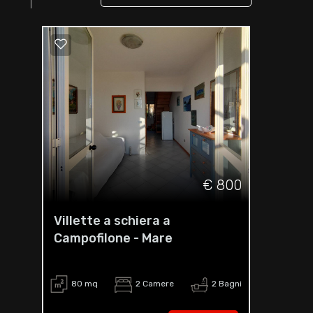
€ 800
Villette a schiera a
Campofilone - Mare
80 mq
2 Camere
2 Bagni