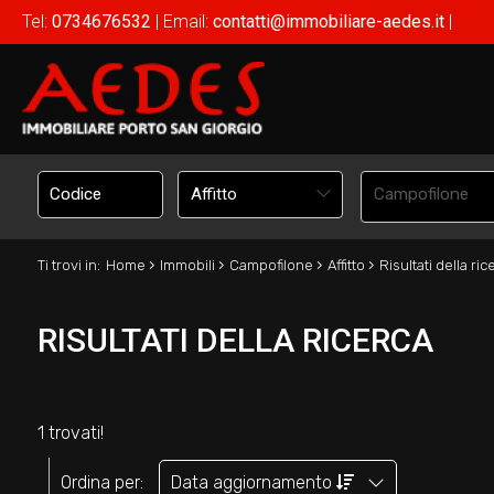
Tel:
0734676532
| Email:
contatti@immobiliare-aedes.it
|
Affitto
Campofilone
›
›
›
›
Ti trovi in:
Home
Immobili
Campofilone
Affitto
Risultati della ric
RISULTATI DELLA RICERCA
1 trovati!
Ordina per:
Data aggiornamento