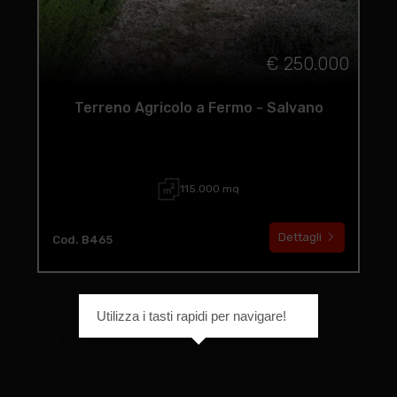
€ 250.000
Terreno Agricolo a Fermo - Salvano
115.000 mq
Dettagli
Cod. B465
Utilizza i tasti rapidi per navigare!