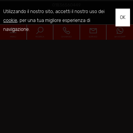
01836560449
Utilizzando il nostro sito, accetti il nostro uso dei
OK
cookie
, per una tua migliore esperienza di
navigazione.
Home
MENU
RICERCA
CHIAMACI
SCRIVICI
WHATSAPP
Chi siamo
Codice
In vendita
Home
In affitto
Contratto
Chi siamo
Servizi
Qualsiasi
Vendita
Affitto
In vendita
Contatti
Comune
In affitto
Fermo
Servizi