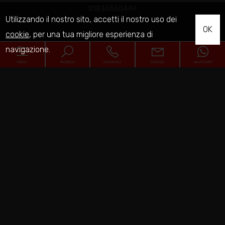
01836560449
Utilizzando il nostro sito, accetti il nostro uso dei
OK
cookie
, per una tua migliore esperienza di
navigazione.
Home
MENU
RICERCA
CHIAMACI
SCRIVICI
WHATSAPP
Chi siamo
Codice
In vendita
Home
In affitto
Contratto
Chi siamo
Servizi
Qualsiasi
Vendita
Affitto
In vendita
Contatti
Comune
In affitto
Monterubbiano
Servizi