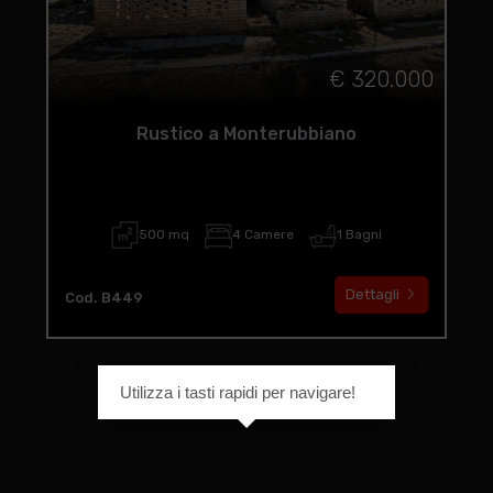
€ 320.000
Rustico a Monterubbiano
500 mq
4 Camere
1 Bagni
Dettagli
Cod. B449
Utilizza i tasti rapidi per navigare!