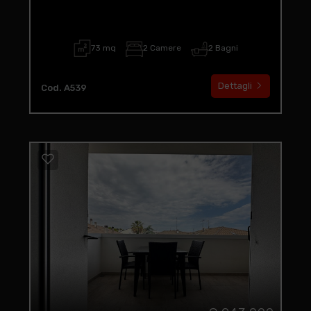
73 mq
2 Camere
2 Bagni
Dettagli
Cod. A539