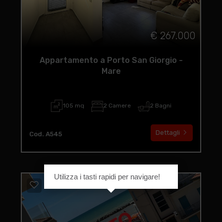
€ 267.000
Appartamento a Porto San Giorgio -
Mare
105 mq
2 Camere
2 Bagni
Dettagli
Cod. A545
Utilizza i tasti rapidi per navigare!