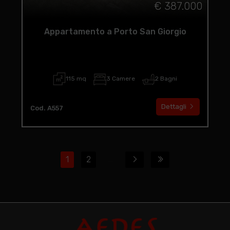
€ 387.000
Appartamento a Porto San Giorgio
115 mq
3 Camere
2 Bagni
Dettagli
Cod. A557
1
2
...