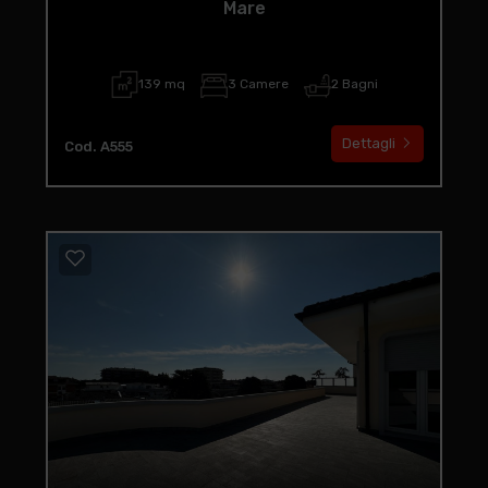
Mare
139 mq
3 Camere
2 Bagni
Dettagli
Cod. A555