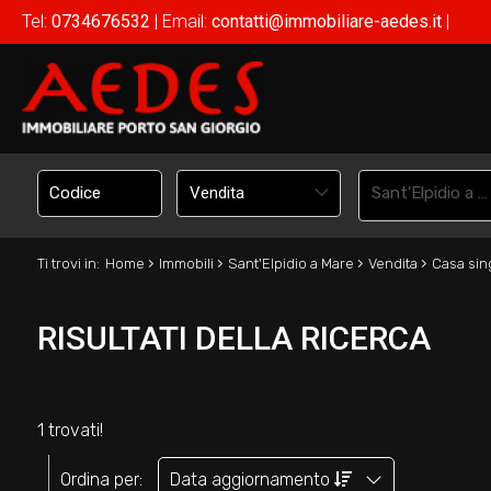
Tel:
0734676532
| Email:
contatti@immobiliare-aedes.it
|
Vendita
Sant'Elpidio a Mare
›
›
›
›
Ti trovi in:
Home
Immobili
Sant'Elpidio a Mare
Vendita
Casa sin
RISULTATI DELLA RICERCA
1 trovati!
Ordina per:
Data aggiornamento