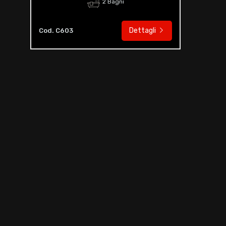
2 Bagni
Dettagli
Cod. C603