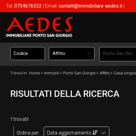
Tel:
0734676532
| Email:
contatti@immobiliare-aedes.it
|
Affitto
Porto San Giorgio
›
›
›
›
Ti trovi in:
Home
Immobili
Porto San Giorgio
Affitto
Casa singol
RISULTATI DELLA RICERCA
1 trovati!
Ordina per:
Data aggiornamento