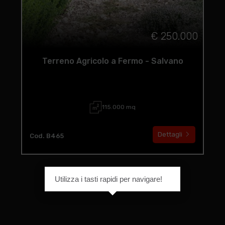
€ 250.000
Terreno Agricolo a Fermo - Salvano
115.000 mq
Dettagli
Cod. B465
Utilizza i tasti rapidi per navigare!