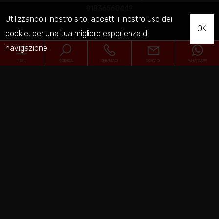
01836560449
Utilizzando il nostro sito, accetti il nostro uso dei
OK
cookie
, per una tua migliore esperienza di
navigazione.
Home
MENU
RICERCA
CHIAMACI
SCRIVICI
WHATSAPP
Chi siamo
Codice
In vendita
Home
In affitto
Contratto
Chi siamo
Servizi
Qualsiasi
Vendita
Affitto
In vendita
Contatti
Comune
In affitto
Fermo
Servizi