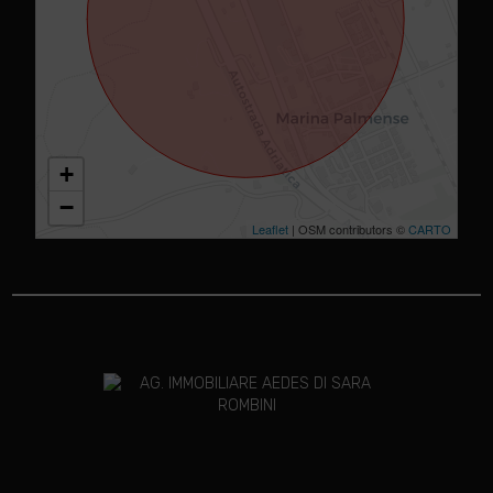
+
−
Leaflet
| OSM contributors ©
CARTO