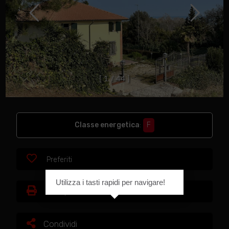
[
1
/
4
4
]
Classe energetica
:
F
Preferiti
Utilizza i tasti rapidi per navigare!
Stampa
Condividi