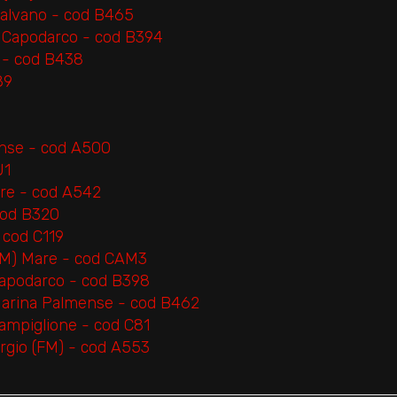
Salvano - cod B465
) Capodarco - cod B394
) - cod B438
89
ense - cod A500
U1
are - cod A542
 cod B320
- cod C119
 (FM) Mare - cod CAM3
 Capodarco - cod B398
 Marina Palmense - cod B462
Campiglione - cod C81
iorgio (FM) - cod A553