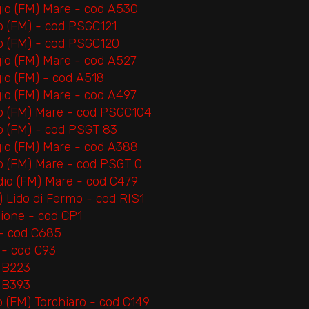
gio (FM) Mare - cod A530
io (FM) - cod PSGC121
io (FM) - cod PSGC120
gio (FM) Mare - cod A527
io (FM) - cod A518
gio (FM) Mare - cod A497
io (FM) Mare - cod PSGC104
io (FM) - cod PSGT 83
gio (FM) Mare - cod A388
io (FM) Mare - cod PSGT 0
dio (FM) Mare - cod C479
) Lido di Fermo - cod RIS1
ione - cod CP1
 - cod C685
 - cod C93
d B223
d B393
 (FM) Torchiaro - cod C149