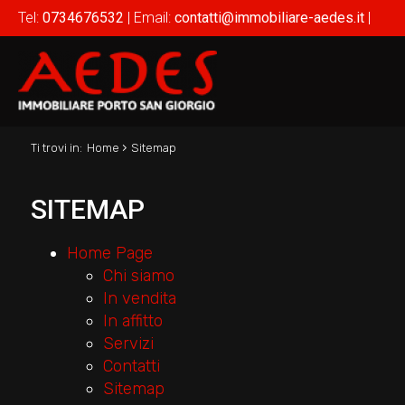
Tel:
0734676532
| Email:
contatti@immobiliare-aedes.it
|
›
Ti trovi in:
Home
Sitemap
SITEMAP
Home Page
Chi siamo
In vendita
In affitto
Servizi
Contatti
Sitemap