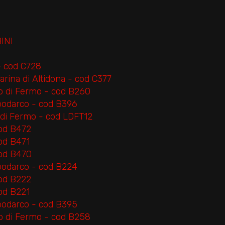
INI
- cod C728
rina di Altidona - cod C377
o di Fermo - cod B260
podarco - cod B396
 di Fermo - cod LDFT12
od B472
od B471
cod B470
podarco - cod B224
od B222
od B221
podarco - cod B395
o di Fermo - cod B258