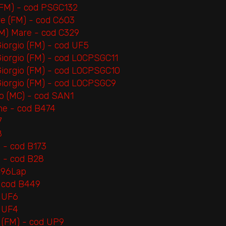
 (FM) - cod PSGC132
are (FM) - cod C603
FM) Mare - cod C329
Giorgio (FM) - cod UF5
Giorgio (FM) - cod LOCPSGC11
 Giorgio (FM) - cod LOCPSGC10
 Giorgio (FM) - cod LOCPSGC9
no (MC) - cod SAN1
ne - cod B474
7
8
 - cod B173
o - cod B28
 C96Lap
- cod B449
d UF6
d UF4
o (FM) - cod UP9