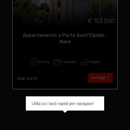
€ 153.000
Appartamento a Porto Sant'Elpidio -
Mare
101 mq
2 Camere
1 Bagni
Dettagli
Cod. C479
Utilizza i tasti rapidi per navigare!