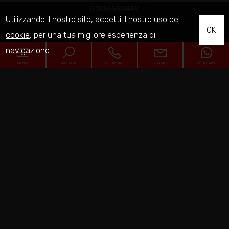
01836560449
Utilizzando il nostro sito, accetti il nostro uso dei
OK
cookie
, per una tua migliore esperienza di
navigazione.
Home
MENU
RICERCA
CHIAMACI
SCRIVICI
WHATSAPP
Chi siamo
Codice
In vendita
Home
In affitto
Contratto
Chi siamo
Servizi
Qualsiasi
Vendita
Affitto
In vendita
Contatti
Comune
In affitto
Porto Sant'Elpidio
Servizi