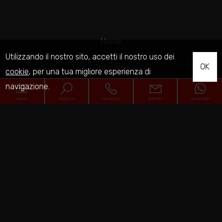
Home
Utilizzando il nostro sito, accetti il nostro uso dei
OK
Chi siamo
cookie
, per una tua migliore esperienza di
navigazione.
In vendita
MENU
RICERCA
CHIAMACI
SCRIVICI
WHATSAPP
In affitto
Codice
Servizi
Home
Contatti
Contratto
Chi siamo
Qualsiasi
Vendita
Affitto
In vendita
Sitemap