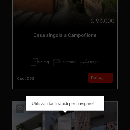
€ 93.000
Casa singola a Campofilone
93 mq
2 Camere
1 Bagni
Dettagli
Cod. C93
Utilizza i tasti rapidi per navigare!