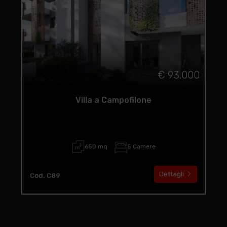
€ 93.000
Villa a Campofilone
650 mq
5 Camere
Dettagli
Cod. C89